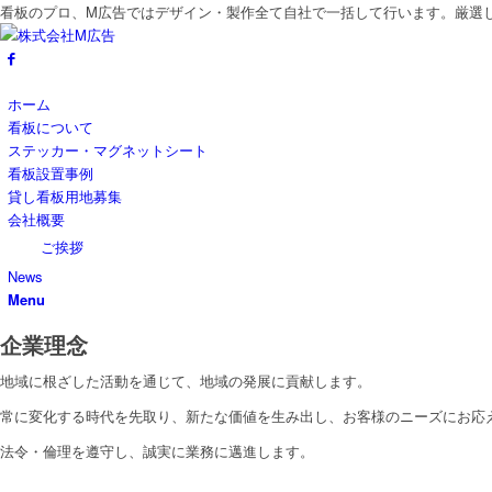
看板のプロ、M広告ではデザイン・製作全て自社で一括して行います。厳選
ホーム
看板について
ステッカー・マグネットシート
看板設置事例
貸し看板用地募集
会社概要
ご挨拶
News
Menu
企業理念
地域に根ざした活動を通じて、地域の発展に貢献します。
常に変化する時代を先取り、新たな価値を生み出し、お客様のニーズにお応
法令・倫理を遵守し、誠実に業務に邁進します。